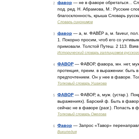
фавор
— не в фаворе обретаться... С
2
под. ред. Н. Абрамова, М.: Русские сл
благосклонность, крыша Словарь русс
Словарь синонимов
фавор
— а, м. ФАВЁР а, м. faveur, пол
3
1. Покорно просим, чтоб его со учтив
примовали. Толстой Путеш. 2 113. Взя
Исторический словарь галлицизмов русског
ФАВОР
— ФАВОР, фавора, мн. нет, муж. 
4
протекция, преим. в выражении: быть в
предпочтением. Он у нее в фаворе. То
Толковый словарь Ушакова
ФАВОР
— ФАВОР, а, муж. (устар.). Пок
5
выражениях). Барский ф. Быть в фаворе 
сейчас не в фаворе (разг.). Попасть в 
Толковый словарь Ожегова
Фавор
— Запрос «Тавор» перенаправля
6
Википедия