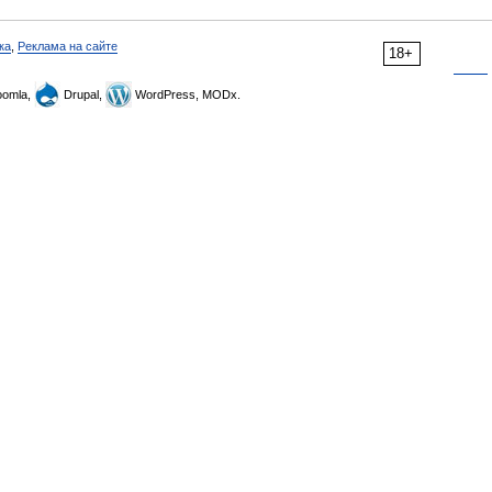
ка
,
Реклама на сайте
18+
omla,
Drupal,
WordPress, MODx.