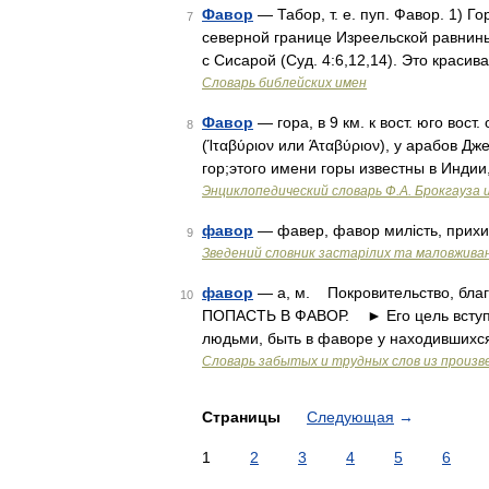
Фавор
— Табор, т. е. пуп. Фавор. 1) Г
7
северной границе Изреельской равнин
с Сисарой (Суд. 4:6,12,14). Это краси
Словарь библейских имен
Фавор
— гора, в 9 км. к вост. юго вос
8
(Ίταβύριον или Άταβύριον), у арабов Д
гор;этого имени горы известны в Индии
Энциклопедический словарь Ф.А. Брокгауза 
фавор
— фавер, фавор милість, прихи
9
Зведений словник застарілих та маловживан
фавор
— а, м. Покровительство, бла
10
ПОПАСТЬ В ФАВОР. ► Его цель вступле
людьми, быть в фаворе у находившихся
Словарь забытых и трудных слов из произве
Страницы
Следующая
→
1
2
3
4
5
6