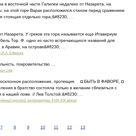
ора в восточной части Галилеи недалеко от Назарета, на
ы; на этой горе Варак расположился станом перед сражением
вая стоящая отдельно гора,&#8230; …
т. от Назарета. У греков эта гора называется еще Итавириум
жебель Тор. Ф. одно из часто встречающихся названий для
, в Аравии, на острове&#8230; …
и И.А. Ефрона
льність, покровительство …
их слів
госклонное расположение, протекция. ◘ БЫТЬ В ФАВОРЕ, ◘
ния в братство состояла только в желании сблизиться с
 в нашей ложе. // Лев Толстой.&#8230; …
дений русской литературы ХVIII-ХIХ веков
7
8
9
10
11
12
13