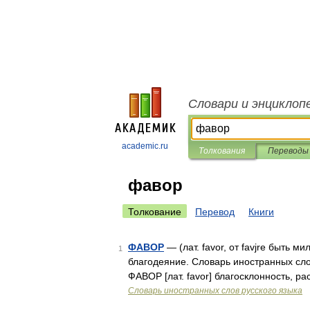
Словари и энциклоп
academic.ru
Толкования
Переводы
фавор
Толкование
Перевод
Книги
ФАВОР
— (лат. favor, от favjre быть 
1
благодеяние. Словарь иностранных слов
ФАВОР [лат. favor] благосклонность, 
Словарь иностранных слов русского языка