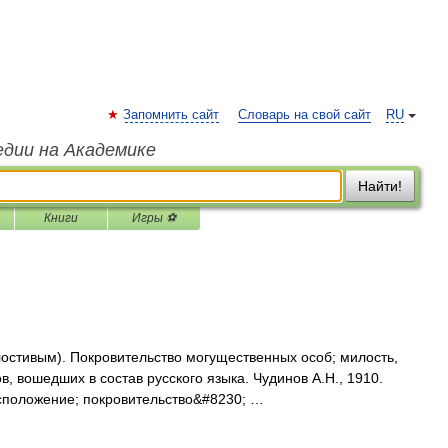
Запомнить сайт
Словарь на свой сайт
RU
едии на Академике
Найти!
Книги
Игры ⚽
милостивым). Покровительство могущественных особ; милость,
, вошедших в состав русского языка. Чудинов А.Н., 1910.
расположение; покровительство&#8230; …