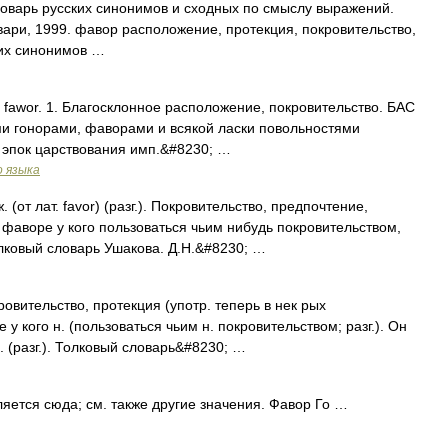
ловарь русских синонимов и сходных по смыслу выражений.
овари, 1999. фавор расположение, протекция, покровительство,
ких синонимов …
. fawor. 1. Благосклонное расположение, покровительство. БАС
ыми гонорами, фаворами и всякой ласки повольностями
в эпок царствования имп.&#8230; …
о языка
(от лат. favor) (разг.). Покровительство, предпочтение,
 фаворе у кого пользоваться чьим нибудь покровительством,
лковый словарь Ушакова. Д.Н.&#8230; …
ровительство, протекция (употр. теперь в нек рых
у кого н. (пользоваться чьим н. покровительством; разг.). Он
ф. (разг.). Толковый словарь&#8230; …
ется сюда; см. также другие значения. Фавор Го …